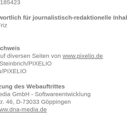
5185423
ortlich für journalistisch-redaktionelle Inha
riz
chweis
uf diversen Seiten von
www.pixelio.de
Steinbrich/PIXELIO
u/PIXELIO
ung des Webauftrittes
dia GmbH - Softwareentwicklung
tr. 46, D-73033 Göppingen
/www.dna-media.de