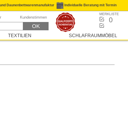
 und Daunenbettwarenmanufaktur
Individuelle Beratung mit Termin
Kostenlose Parkplätze
r
Kundenstimmen
0
OK
TEXTILIEN
SCHLAFRAUMMÖBEL