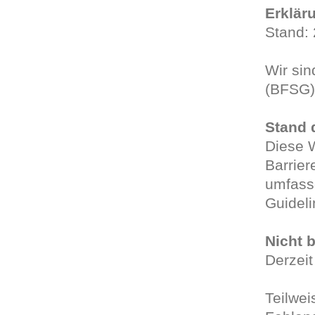
Erkläru
Stand: 
Wir sin
(BFSG) 
Stand 
Diese W
Barrier
umfass
Guideli
Nicht b
Derzeit
Teilwei