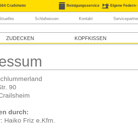
74564 Crailsheim
Reinigungsservice
Eigene Federn-
ktuelles
Schlafwissen
Kontakt
Servicepartne
ZUDECKEN
KOPFKISSEN
ressum
Schlummerland
tr. 90
Crailsheim
ten durch:
: Haiko Friz e.Kfm.