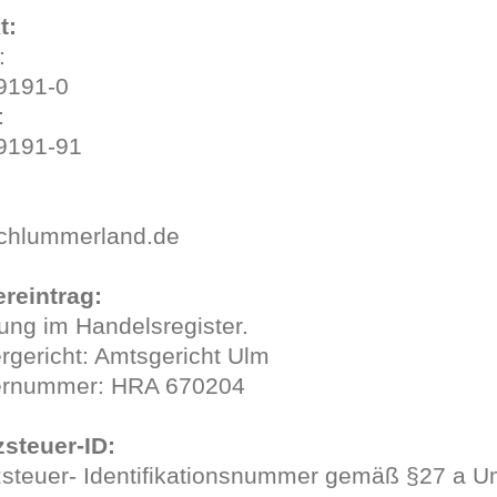
t:
:
9191-0
:
9191-91
chlummerland.de
ereintrag:
ung im Handelsregister.
rgericht: Amtsgericht Ulm
ernummer: HRA 670204
steuer-ID:
steuer- Identifikationsnummer gemäß §27 a U