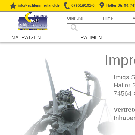
info@schlummerland.de
07951/9191-0
Haller Str. 90, 
Über uns
Filme
A
MATRATZEN
RAHMEN
Imp
Imigs 
Haller S
74564 
Vertre
Inhaber