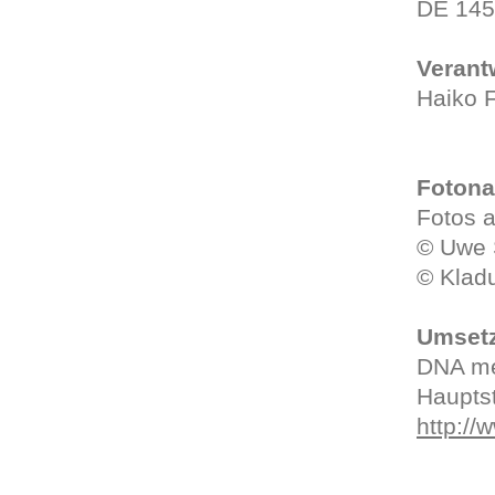
DE 14
Verantw
Haiko F
Fotona
Fotos a
© Uwe 
© Klad
Umsetz
DNA me
Haupts
http:/